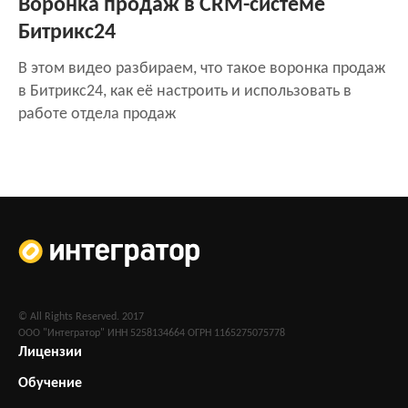
Воронка продаж в CRM-системе
Битрикс24
В этом видео разбираем, что такое воронка продаж
в Битрикс24, как её настроить и использовать в
работе отдела продаж
© All Rights Reserved. 2017
ООО "Интегратор" ИНН 5258134664 ОГРН 1165275075778
Лицензии
Обучение